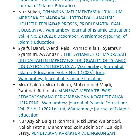
Journal of Islamic Education
Nur Atikoh,
DINAMIKA IMPLEMENTASI KURIKULUM
MERDEKA DI MADRASAH IBTIDAIYAH: ANALISIS
HOLISTIK TERHADAP PROSES, PROBLEMATIK, DAN
SOLUSINYA
,
Waniambey: Journal of Islamic Education:
Vol. 4 No. 2 (2023): Desember, Waniambey: Journal of
Islamic Education
Syaiful Bahri, Wendi Rais , Ahmad Rifa’I , Syamsuri
Syamsuri, AA Andari ,
THE DYNAMICS OF MADRASAH
IBTIDAIYAH IN IMPROVING THE QUALITY OF ISLAMIC
EDUCATION IN INDONESIA
,
Waniambey: Journal of
Islamic Education: Vol. 6 No. 1 (2025): Juni,
Waniambey: Journal of Islamic Education
Muzdhalifah Muzdhalifah, Muhammad Majdi,
Rahimah Rahimah,
MANFAAT MEDIA TELEVISI
SEBAGAI SARANA PERKEMBANGAN KOGNITIF ANAK
USIA DINI
,
Waniambey: Journal of Islamic Education:
Vol. 2 No. 1 (2021): Juni, Waniambey: Journal of Islamic
Education
Nur Asyiah Bulqist Rahman, Rizki Isma Wulandari,
Nailah Fatma, Muhammad Zainuddin Sani, Zulkipli
Lessy,
PENDIDIKAN KARAKTER DI LINGKUNGAN