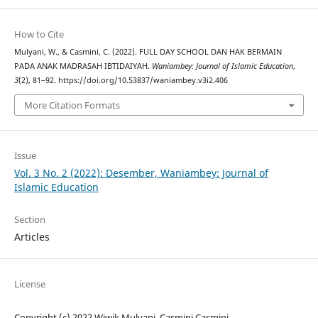
How to Cite
Mulyani, W., & Casmini, C. (2022). FULL DAY SCHOOL DAN HAK BERMAIN
PADA ANAK MADRASAH IBTIDAIYAH.
Waniambey: Journal of Islamic Education
,
3
(2), 81–92. https://doi.org/10.53837/waniambey.v3i2.406
More Citation Formats
Issue
Vol. 3 No. 2 (2022): Desember, Waniambey: Journal of
Islamic Education
Section
Articles
License
Copyright (c) 2022 Wiwik Mulyani, Casmini Casmini