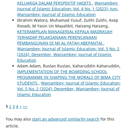
KELUARGA DALAM PERSPEKTIF HADITS
,
Waniambey:
Journal of Islamic Education: Vol. 4 No. 1 (2023): Juni,
Waniambey: Journal of Islamic Education
Ibrahim Watora, Muhamad Yusuf, Zulihi Zulihi, Asep
Rosadi, M Yasin Un Mayalibit, Haisang Haisang,
KETERAMPILAN MANAGERIAL KEPALA MADRASAH
TERHADAP PELAKSANAAN PERENCANAAN
PEMBANGUNAN DI MI AL-FATAH ABEPANTAI
,
Waniambey: Journal of Islamic Education: Vol. 5 No. 2
(2024): Desember, Waniambey: Journal of Islamic
Education
Adam Adam, Ruslan Ruslan, Kaharuddin Kaharuddin,
IMPLEMENTATION OF THE BOARDING SCHOOL
PROGRAMME IN SHAPING THE MORALS OF BIMA CITY
STUDENTS
,
Waniambey: Journal of Islamic Education:
Vol. 5 No. 2 (2024): Desember, Waniambey: Journal of
Islamic Education
1
2
3
4
>
>>
You may also
start an advanced similarity search
for this
article.