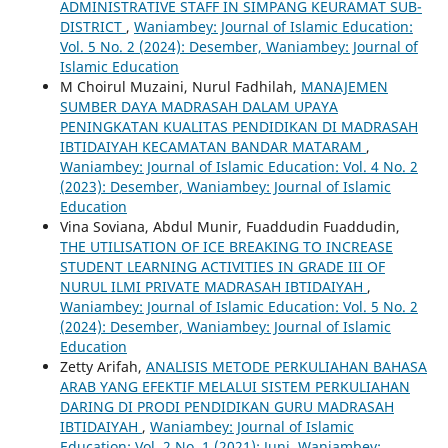
ADMINISTRATIVE STAFF IN SIMPANG KEURAMAT SUB-
DISTRICT
,
Waniambey: Journal of Islamic Education:
Vol. 5 No. 2 (2024): Desember, Waniambey: Journal of
Islamic Education
M Choirul Muzaini, Nurul Fadhilah,
MANAJEMEN
SUMBER DAYA MADRASAH DALAM UPAYA
PENINGKATAN KUALITAS PENDIDIKAN DI MADRASAH
IBTIDAIYAH KECAMATAN BANDAR MATARAM
,
Waniambey: Journal of Islamic Education: Vol. 4 No. 2
(2023): Desember, Waniambey: Journal of Islamic
Education
Vina Soviana, Abdul Munir, Fuaddudin Fuaddudin,
THE UTILISATION OF ICE BREAKING TO INCREASE
STUDENT LEARNING ACTIVITIES IN GRADE III OF
NURUL ILMI PRIVATE MADRASAH IBTIDAIYAH
,
Waniambey: Journal of Islamic Education: Vol. 5 No. 2
(2024): Desember, Waniambey: Journal of Islamic
Education
Zetty Arifah,
ANALISIS METODE PERKULIAHAN BAHASA
ARAB YANG EFEKTIF MELALUI SISTEM PERKULIAHAN
DARING DI PRODI PENDIDIKAN GURU MADRASAH
IBTIDAIYAH
,
Waniambey: Journal of Islamic
Education: Vol. 2 No. 1 (2021): Juni, Waniambey: