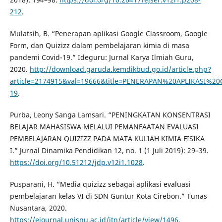
212
.
Mulatsih, B. “Penerapan aplikasi Google Classroom, Google
Form, dan Quizizz dalam pembelajaran kimia di masa
pandemi Covid-19.” Ideguru: Jurnal Karya Ilmiah Guru,
2020.
http://download.garuda.kemdikbud.go.id/article.php?
article=2174915&val=19666&title=PENERAPAN%20APLIK
19
.
Purba, Leony Sanga Lamsari. “PENINGKATAN KONSENTRASI
BELAJAR MAHASISWA MELALUI PEMANFAATAN EVALUASI
PEMBELAJARAN QUIZIZZ PADA MATA KULIAH KIMIA FISIKA
I.” Jurnal Dinamika Pendidikan 12, no. 1 (1 Juli 2019): 29–39.
https://doi.org/10.51212/jdp.v12i1.1028
.
Pusparani, H. “Media quizizz sebagai aplikasi evaluasi
pembelajaran kelas VI di SDN Guntur Kota Cirebon.” Tunas
Nusantara, 2020.
https://ejournal.unisnu.ac.id/jtn/article/view/1496
.