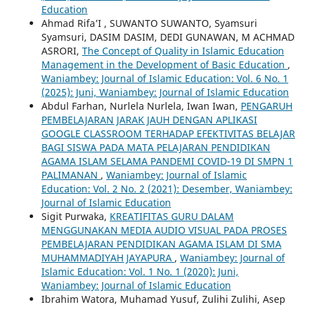
Education
Ahmad Rifa’I , SUWANTO SUWANTO, Syamsuri
Syamsuri, DASIM DASIM, DEDI GUNAWAN, M ACHMAD
ASRORI,
The Concept of Quality in Islamic Education
Management in the Development of Basic Education
,
Waniambey: Journal of Islamic Education: Vol. 6 No. 1
(2025): Juni, Waniambey: Journal of Islamic Education
Abdul Farhan, Nurlela Nurlela, Iwan Iwan,
PENGARUH
PEMBELAJARAN JARAK JAUH DENGAN APLIKASI
GOOGLE CLASSROOM TERHADAP EFEKTIVITAS BELAJAR
BAGI SISWA PADA MATA PELAJARAN PENDIDIKAN
AGAMA ISLAM SELAMA PANDEMI COVID-19 DI SMPN 1
PALIMANAN
,
Waniambey: Journal of Islamic
Education: Vol. 2 No. 2 (2021): Desember, Waniambey:
Journal of Islamic Education
Sigit Purwaka,
KREATIFITAS GURU DALAM
MENGGUNAKAN MEDIA AUDIO VISUAL PADA PROSES
PEMBELAJARAN PENDIDIKAN AGAMA ISLAM DI SMA
MUHAMMADIYAH JAYAPURA
,
Waniambey: Journal of
Islamic Education: Vol. 1 No. 1 (2020): Juni,
Waniambey: Journal of Islamic Education
Ibrahim Watora, Muhamad Yusuf, Zulihi Zulihi, Asep