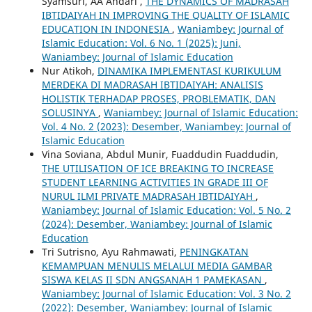
Syamsuri, AA Andari ,
THE DYNAMICS OF MADRASAH
IBTIDAIYAH IN IMPROVING THE QUALITY OF ISLAMIC
EDUCATION IN INDONESIA
,
Waniambey: Journal of
Islamic Education: Vol. 6 No. 1 (2025): Juni,
Waniambey: Journal of Islamic Education
Nur Atikoh,
DINAMIKA IMPLEMENTASI KURIKULUM
MERDEKA DI MADRASAH IBTIDAIYAH: ANALISIS
HOLISTIK TERHADAP PROSES, PROBLEMATIK, DAN
SOLUSINYA
,
Waniambey: Journal of Islamic Education:
Vol. 4 No. 2 (2023): Desember, Waniambey: Journal of
Islamic Education
Vina Soviana, Abdul Munir, Fuaddudin Fuaddudin,
THE UTILISATION OF ICE BREAKING TO INCREASE
STUDENT LEARNING ACTIVITIES IN GRADE III OF
NURUL ILMI PRIVATE MADRASAH IBTIDAIYAH
,
Waniambey: Journal of Islamic Education: Vol. 5 No. 2
(2024): Desember, Waniambey: Journal of Islamic
Education
Tri Sutrisno, Ayu Rahmawati,
PENINGKATAN
KEMAMPUAN MENULIS MELALUI MEDIA GAMBAR
SISWA KELAS II SDN ANGSANAH 1 PAMEKASAN
,
Waniambey: Journal of Islamic Education: Vol. 3 No. 2
(2022): Desember, Waniambey: Journal of Islamic