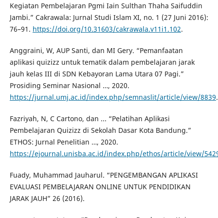
Kegiatan Pembelajaran Pgmi Iain Sulthan Thaha Saifuddin
Jambi.” Cakrawala: Jurnal Studi Islam XI, no. 1 (27 Juni 2016):
76–91.
https://doi.org/10.31603/cakrawala.v11i1.102
.
Anggraini, W, AUP Santi, dan MI Gery. “Pemanfaatan
aplikasi quizizz untuk tematik dalam pembelajaran jarak
jauh kelas III di SDN Kebayoran Lama Utara 07 Pagi.”
Prosiding Seminar Nasional …, 2020.
https://jurnal.umj.ac.id/index.php/semnaslit/article/view/8839
.
Fazriyah, N, C Cartono, dan ... “Pelatihan Aplikasi
Pembelajaran Quizizz di Sekolah Dasar Kota Bandung.”
ETHOS: Jurnal Penelitian …, 2020.
https://ejournal.unisba.ac.id/index.php/ethos/article/view/542
Fuady, Muhammad Jauharul. “PENGEMBANGAN APLIKASI
EVALUASI PEMBELAJARAN ONLINE UNTUK PENDIDIKAN
JARAK JAUH” 26 (2016).