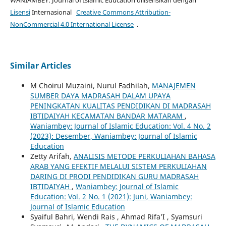
WANIAMBEY: Journal of Islamic Education dilisensikan dengan
Lisensi
Internasional
Creative Commons Attribution-
NonCommercial 4.0 International License
.
Similar Articles
M Choirul Muzaini, Nurul Fadhilah,
MANAJEMEN
SUMBER DAYA MADRASAH DALAM UPAYA
PENINGKATAN KUALITAS PENDIDIKAN DI MADRASAH
IBTIDAIYAH KECAMATAN BANDAR MATARAM
,
Waniambey: Journal of Islamic Education: Vol. 4 No. 2
(2023): Desember, Waniambey: Journal of Islamic
Education
Zetty Arifah,
ANALISIS METODE PERKULIAHAN BAHASA
ARAB YANG EFEKTIF MELALUI SISTEM PERKULIAHAN
DARING DI PRODI PENDIDIKAN GURU MADRASAH
IBTIDAIYAH
,
Waniambey: Journal of Islamic
Education: Vol. 2 No. 1 (2021): Juni, Waniambey:
Journal of Islamic Education
Syaiful Bahri, Wendi Rais , Ahmad Rifa’I , Syamsuri