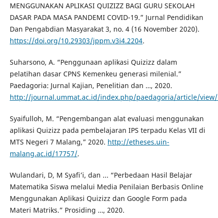
MENGGUNAKAN APLIKASI QUIZIZZ BAGI GURU SEKOLAH
DASAR PADA MASA PANDEMI COVID-19.” Jurnal Pendidikan
Dan Pengabdian Masyarakat 3, no. 4 (16 November 2020).
https://doi.org/10.29303/jppm.v3i4.2204
.
Suharsono, A. “Penggunaan aplikasi Quizizz dalam
pelatihan dasar CPNS Kemenkeu generasi milenial.”
Paedagoria: Jurnal Kajian, Penelitian dan …, 2020.
http://journal.ummat.ac.id/index.php/paedagoria/article/view
Syaifulloh, M. “Pengembangan alat evaluasi menggunakan
aplikasi Quizizz pada pembelajaran IPS terpadu Kelas VII di
MTS Negeri 7 Malang,” 2020.
http://etheses.uin-
malang.ac.id/17757/
.
Wulandari, D, M Syafi’i, dan ... “Perbedaan Hasil Belajar
Matematika Siswa melalui Media Penilaian Berbasis Online
Menggunakan Aplikasi Quizizz dan Google Form pada
Materi Matriks.” Prosiding …, 2020.