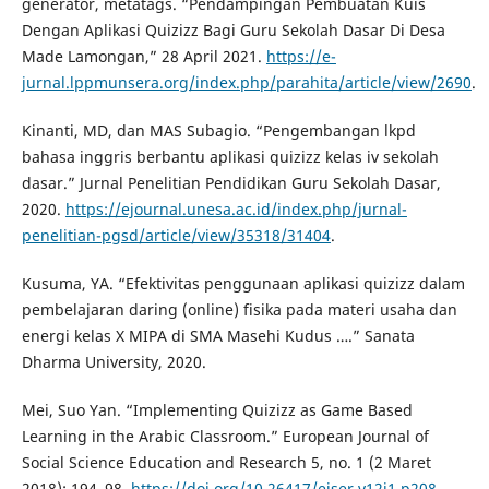
generator, metatags. “Pendampingan Pembuatan Kuis
Dengan Aplikasi Quizizz Bagi Guru Sekolah Dasar Di Desa
Made Lamongan,” 28 April 2021.
https://e-
jurnal.lppmunsera.org/index.php/parahita/article/view/2690
.
Kinanti, MD, dan MAS Subagio. “Pengembangan lkpd
bahasa inggris berbantu aplikasi quizizz kelas iv sekolah
dasar.” Jurnal Penelitian Pendidikan Guru Sekolah Dasar,
2020.
https://ejournal.unesa.ac.id/index.php/jurnal-
penelitian-pgsd/article/view/35318/31404
.
Kusuma, YA. “Efektivitas penggunaan aplikasi quizizz dalam
pembelajaran daring (online) fisika pada materi usaha dan
energi kelas X MIPA di SMA Masehi Kudus ….” Sanata
Dharma University, 2020.
Mei, Suo Yan. “Implementing Quizizz as Game Based
Learning in the Arabic Classroom.” European Journal of
Social Science Education and Research 5, no. 1 (2 Maret
2018): 194–98.
https://doi.org/10.26417/ejser.v12i1.p208-