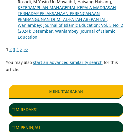
Rosadi, M Yasin Un Mayalibit, Haisang Haisang,
KETERAMPILAN MANAGERIAL KEPALA MADRASAH
TERHADAP PELAKSANAAN PERENCANAAN
PEMBANGUNAN DI MI AL-FATAH ABEPANTAI
,
Waniambey: Journal of Islamic Education: Vol. 5 No. 2
(2024): Desember, Waniambey: Journal of Islamic
Education
1
2
3
4
>
>>
You may also
start an advanced similarity search
for this
article.
MENU TAMBAHAN
TIM REDAKSI
TIM PENINJAU