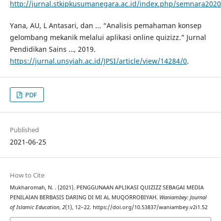
http://jurnal.stkipkusumanegara.ac.id/index.php/semnara2020/
Yana, AU, L Antasari, dan ... “Analisis pemahaman konsep
gelombang mekanik melalui aplikasi online quizizz.” Jurnal
Pendidikan Sains …, 2019.
https://jurnal.unsyiah.ac.id/JPSI/article/view/14284/0
.
PDF
Published
2021-06-25
How to Cite
Mukharomah, N. . (2021). PENGGUNAAN APLIKASI QUIZIZZ SEBAGAI MEDIA
PENILAIAN BERBASIS DARING DI MI AL MUQORROBIYAH.
Waniambey: Journal
of Islamic Education
,
2
(1), 12–22. https://doi.org/10.53837/waniambey.v2i1.52