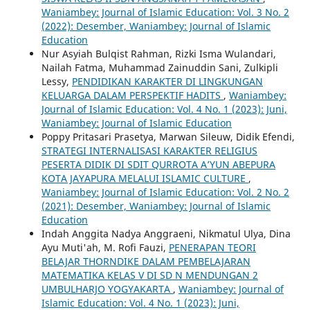
Waniambey: Journal of Islamic Education: Vol. 3 No. 2
(2022): Desember, Waniambey: Journal of Islamic
Education
Nur Asyiah Bulqist Rahman, Rizki Isma Wulandari,
Nailah Fatma, Muhammad Zainuddin Sani, Zulkipli
Lessy,
PENDIDIKAN KARAKTER DI LINGKUNGAN
KELUARGA DALAM PERSPEKTIF HADITS
,
Waniambey:
Journal of Islamic Education: Vol. 4 No. 1 (2023): Juni,
Waniambey: Journal of Islamic Education
Poppy Pritasari Prasetya, Marwan Sileuw, Didik Efendi,
STRATEGI INTERNALISASI KARAKTER RELIGIUS
PESERTA DIDIK DI SDIT QURROTA A’YUN ABEPURA
KOTA JAYAPURA MELALUI ISLAMIC CULTURE
,
Waniambey: Journal of Islamic Education: Vol. 2 No. 2
(2021): Desember, Waniambey: Journal of Islamic
Education
Indah Anggita Nadya Anggraeni, Nikmatul Ulya, Dina
Ayu Muti'ah, M. Rofi Fauzi,
PENERAPAN TEORI
BELAJAR THORNDIKE DALAM PEMBELAJARAN
MATEMATIKA KELAS V DI SD N MENDUNGAN 2
UMBULHARJO YOGYAKARTA
,
Waniambey: Journal of
Islamic Education: Vol. 4 No. 1 (2023): Juni,