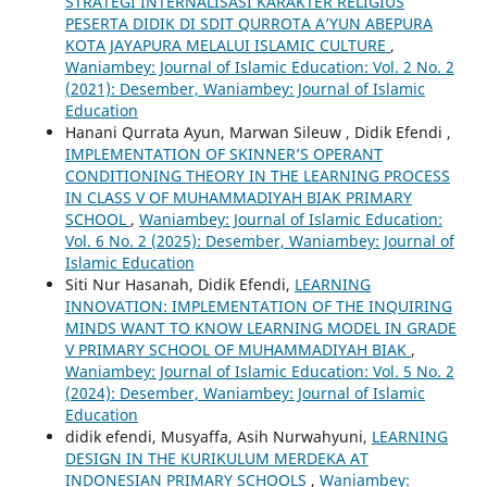
STRATEGI INTERNALISASI KARAKTER RELIGIUS
PESERTA DIDIK DI SDIT QURROTA A’YUN ABEPURA
KOTA JAYAPURA MELALUI ISLAMIC CULTURE
,
Waniambey: Journal of Islamic Education: Vol. 2 No. 2
(2021): Desember, Waniambey: Journal of Islamic
Education
Hanani Qurrata Ayun, Marwan Sileuw , Didik Efendi ,
IMPLEMENTATION OF SKINNER’S OPERANT
CONDITIONING THEORY IN THE LEARNING PROCESS
IN CLASS V OF MUHAMMADIYAH BIAK PRIMARY
SCHOOL
,
Waniambey: Journal of Islamic Education:
Vol. 6 No. 2 (2025): Desember, Waniambey: Journal of
Islamic Education
Siti Nur Hasanah, Didik Efendi,
LEARNING
INNOVATION: IMPLEMENTATION OF THE INQUIRING
MINDS WANT TO KNOW LEARNING MODEL IN GRADE
V PRIMARY SCHOOL OF MUHAMMADIYAH BIAK
,
Waniambey: Journal of Islamic Education: Vol. 5 No. 2
(2024): Desember, Waniambey: Journal of Islamic
Education
didik efendi, Musyaffa, Asih Nurwahyuni,
LEARNING
DESIGN IN THE KURIKULUM MERDEKA AT
INDONESIAN PRIMARY SCHOOLS
,
Waniambey: