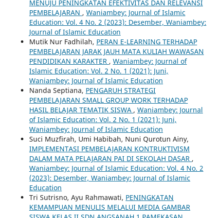
MENUJU PENINGKATAN EFEKTIVITAS DAN RELEVANSI
PEMBELAJARAN
,
Waniambey: Journal of Islamic
Education: Vol. 4 No. 2 (2023): Desember, Waniambey:
Journal of Islamic Education
Mutik Nur Fadhilah,
PERAN E-LEARNING TERHADAP
PEMBELAJARAN JARAK JAUH MATA KULIAH WAWASAN
PENDIDIKAN KARAKTER
,
Waniambey: Journal of
Islamic Education: Vol. 2 No. 1 (2021): Juni,
Waniambey: Journal of Islamic Education
Nanda Septiana,
PENGARUH STRATEGI
PEMBELAJARAN SMALL GROUP WORK TERHADAP
HASIL BELAJAR TEMATIK SISWA
,
Waniambey: Journal
of Islamic Education: Vol. 2 No. 1 (2021): Juni,
Waniambey: Journal of Islamic Education
Suci Muzfirah, Umi Habibah, Nuni Qurotun Ainy,
IMPLEMENTASI PEMBELAJARAN KONTRUKTIVISM
DALAM MATA PELAJARAN PAI DI SEKOLAH DASAR
,
Waniambey: Journal of Islamic Education: Vol. 4 No. 2
(2023): Desember, Waniambey: Journal of Islamic
Education
Tri Sutrisno, Ayu Rahmawati,
PENINGKATAN
KEMAMPUAN MENULIS MELALUI MEDIA GAMBAR
SISWA KELAS II SDN ANGSANAH 1 PAMEKASAN
,