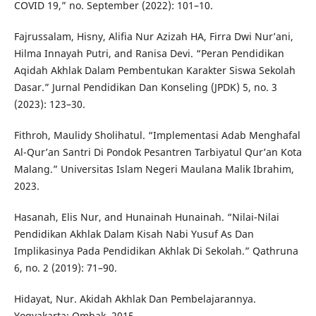
COVID 19,” no. September (2022): 101–10.
Fajrussalam, Hisny, Alifia Nur Azizah HA, Firra Dwi Nur’ani,
Hilma Innayah Putri, and Ranisa Devi. “Peran Pendidikan
Aqidah Akhlak Dalam Pembentukan Karakter Siswa Sekolah
Dasar.” Jurnal Pendidikan Dan Konseling (JPDK) 5, no. 3
(2023): 123–30.
Fithroh, Maulidy Sholihatul. “Implementasi Adab Menghafal
Al-Qur’an Santri Di Pondok Pesantren Tarbiyatul Qur’an Kota
Malang.” Universitas Islam Negeri Maulana Malik Ibrahim,
2023.
Hasanah, Elis Nur, and Hunainah Hunainah. “Nilai-Nilai
Pendidikan Akhlak Dalam Kisah Nabi Yusuf As Dan
Implikasinya Pada Pendidikan Akhlak Di Sekolah.” Qathruna
6, no. 2 (2019): 71–90.
Hidayat, Nur. Akidah Akhlak Dan Pembelajarannya.
Yogyakarta: Ombak, 2015.