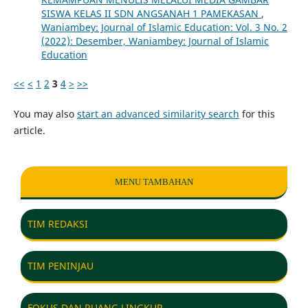
SISWA KELAS II SDN ANGSANAH 1 PAMEKASAN
,
Waniambey: Journal of Islamic Education: Vol. 3 No. 2
(2022): Desember, Waniambey: Journal of Islamic
Education
<<
<
1
2
3
4
>
>>
You may also
start an advanced similarity search
for this
article.
MENU TAMBAHAN
TIM REDAKSI
TIM PENINJAU
FOKUS DAN RUANG LINGKUP