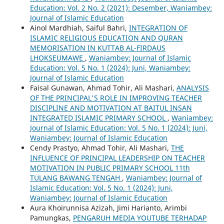
Education: Vol. 2 No. 2 (2021): Desember, Waniambey:
Journal of Islamic Education
Ainol Mardhiah, Saiful Bahri,
INTEGRATION OF
ISLAMIC RELIGIOUS EDUCATION AND QURAN
MEMORISATION IN KUTTAB AL-FIRDAUS
LHOKSEUMAWE
,
Waniambey: Journal of Islamic
Education: Vol. 5 No. 1 (2024): Juni, Waniambey:
Journal of Islamic Education
Faisal Gunawan, Ahmad Tohir, Ali Mashari,
ANALYSIS
OF THE PRINCIPAL'S ROLE IN IMPROVING TEACHER
DISCIPLINE AND MOTIVATION AT BAITUL INSAN
INTEGRATED ISLAMIC PRIMARY SCHOOL
,
Waniambey:
Journal of Islamic Education: Vol. 5 No. 1 (2024): Juni,
Waniambey: Journal of Islamic Education
Cendy Prastyo, Ahmad Tohir, Ali Mashari,
THE
INFLUENCE OF PRINCIPAL LEADERSHIP ON TEACHER
MOTIVATION IN PUBLIC PRIMARY SCHOOL 11th
TULANG BAWANG TENGAH
,
Waniambey: Journal of
Islamic Education: Vol. 5 No. 1 (2024): Juni,
Waniambey: Journal of Islamic Education
Aura Khoirunnisa Azizah, Jimi Harianto, Arimbi
Pamungkas,
PENGARUH MEDIA YOUTUBE TERHADAP