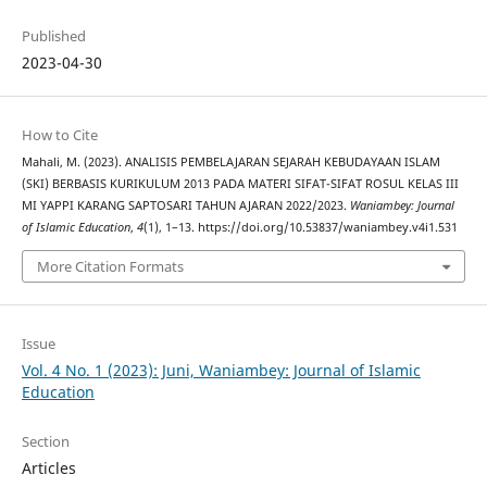
Published
2023-04-30
How to Cite
Mahali, M. (2023). ANALISIS PEMBELAJARAN SEJARAH KEBUDAYAAN ISLAM
(SKI) BERBASIS KURIKULUM 2013 PADA MATERI SIFAT-SIFAT ROSUL KELAS III
MI YAPPI KARANG SAPTOSARI TAHUN AJARAN 2022/2023.
Waniambey: Journal
of Islamic Education
,
4
(1), 1–13. https://doi.org/10.53837/waniambey.v4i1.531
More Citation Formats
Issue
Vol. 4 No. 1 (2023): Juni, Waniambey: Journal of Islamic
Education
Section
Articles