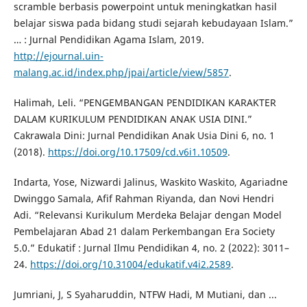
scramble berbasis powerpoint untuk meningkatkan hasil
belajar siswa pada bidang studi sejarah kebudayaan Islam.”
… : Jurnal Pendidikan Agama Islam, 2019.
http://ejournal.uin-
malang.ac.id/index.php/jpai/article/view/5857
.
Halimah, Leli. “PENGEMBANGAN PENDIDIKAN KARAKTER
DALAM KURIKULUM PENDIDIKAN ANAK USIA DINI.”
Cakrawala Dini: Jurnal Pendidikan Anak Usia Dini 6, no. 1
(2018).
https://doi.org/10.17509/cd.v6i1.10509
.
Indarta, Yose, Nizwardi Jalinus, Waskito Waskito, Agariadne
Dwinggo Samala, Afif Rahman Riyanda, dan Novi Hendri
Adi. “Relevansi Kurikulum Merdeka Belajar dengan Model
Pembelajaran Abad 21 dalam Perkembangan Era Society
5.0.” Edukatif : Jurnal Ilmu Pendidikan 4, no. 2 (2022): 3011–
24.
https://doi.org/10.31004/edukatif.v4i2.2589
.
Jumriani, J, S Syaharuddin, NTFW Hadi, M Mutiani, dan ...