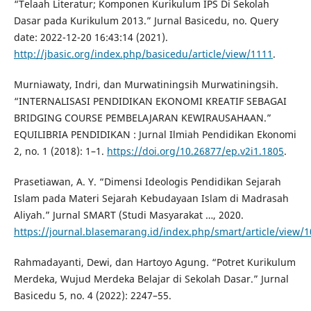
“Telaah Literatur; Komponen Kurikulum IPS Di Sekolah
Dasar pada Kurikulum 2013.” Jurnal Basicedu, no. Query
date: 2022-12-20 16:43:14 (2021).
http://jbasic.org/index.php/basicedu/article/view/1111
.
Murniawaty, Indri, dan Murwatiningsih Murwatiningsih.
“INTERNALISASI PENDIDIKAN EKONOMI KREATIF SEBAGAI
BRIDGING COURSE PEMBELAJARAN KEWIRAUSAHAAN.”
EQUILIBRIA PENDIDIKAN : Jurnal Ilmiah Pendidikan Ekonomi
2, no. 1 (2018): 1–1.
https://doi.org/10.26877/ep.v2i1.1805
.
Prasetiawan, A. Y. “Dimensi Ideologis Pendidikan Sejarah
Islam pada Materi Sejarah Kebudayaan Islam di Madrasah
Aliyah.” Jurnal SMART (Studi Masyarakat …, 2020.
https://journal.blasemarang.id/index.php/smart/article/view/
Rahmadayanti, Dewi, dan Hartoyo Agung. “Potret Kurikulum
Merdeka, Wujud Merdeka Belajar di Sekolah Dasar.” Jurnal
Basicedu 5, no. 4 (2022): 2247–55.