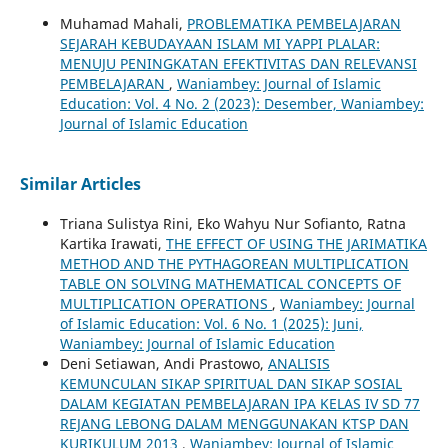
Muhamad Mahali,
PROBLEMATIKA PEMBELAJARAN
SEJARAH KEBUDAYAAN ISLAM MI YAPPI PLALAR:
MENUJU PENINGKATAN EFEKTIVITAS DAN RELEVANSI
PEMBELAJARAN
,
Waniambey: Journal of Islamic
Education: Vol. 4 No. 2 (2023): Desember, Waniambey:
Journal of Islamic Education
Similar Articles
Triana Sulistya Rini, Eko Wahyu Nur Sofianto, Ratna
Kartika Irawati,
THE EFFECT OF USING THE JARIMATIKA
METHOD AND THE PYTHAGOREAN MULTIPLICATION
TABLE ON SOLVING MATHEMATICAL CONCEPTS OF
MULTIPLICATION OPERATIONS
,
Waniambey: Journal
of Islamic Education: Vol. 6 No. 1 (2025): Juni,
Waniambey: Journal of Islamic Education
Deni Setiawan, Andi Prastowo,
ANALISIS
KEMUNCULAN SIKAP SPIRITUAL DAN SIKAP SOSIAL
DALAM KEGIATAN PEMBELAJARAN IPA KELAS IV SD 77
REJANG LEBONG DALAM MENGGUNAKAN KTSP DAN
KURIKULUM 2013
,
Waniambey: Journal of Islamic