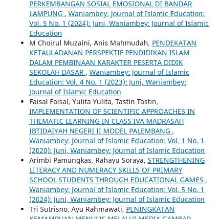
PERKEMBANGAN SOSIAL EMOSIONAL DI BANDAR
LAMPUNG
,
Waniambey: Journal of Islamic Education:
Vol. 5 No. 1 (2024): Juni, Waniambey: Journal of Islamic
Education
M Choirul Muzaini, Anis Mahmudah,
PENDEKATAN
KETAULADANAN PERSPEKTIF PENDIDIKAN ISLAM
DALAM PEMBINAAN KARAKTER PESERTA DIDIK
SEKOLAH DASAR
,
Waniambey: Journal of Islamic
Education: Vol. 4 No. 1 (2023): Juni, Waniambey:
Journal of Islamic Education
Faisal Faisal, Yulita Yulita, Tastin Tastin,
IMPLEMENTATION OF SCIENTIFIC APPROACHES IN
THEMATIC LEARNING IN CLASS IVA MADRASAH
IBTIDAIYAH NEGERI II MODEL PALEMBANG
,
Waniambey: Journal of Islamic Education: Vol. 1 No. 1
(2020): Juni, Waniambey: Journal of Islamic Education
Arimbi Pamungkas, Rahayu Soraya,
STRENGTHENING
LITERACY AND NUMERACY SKILLS OF PRIMARY
SCHOOL STUDENTS THROUGH EDUCATIONAL GAMES
,
Waniambey: Journal of Islamic Education: Vol. 5 No. 1
(2024): Juni, Waniambey: Journal of Islamic Education
Tri Sutrisno, Ayu Rahmawati,
PENINGKATAN
KEMAMPUAN MENULIS MELALUI MEDIA GAMBAR