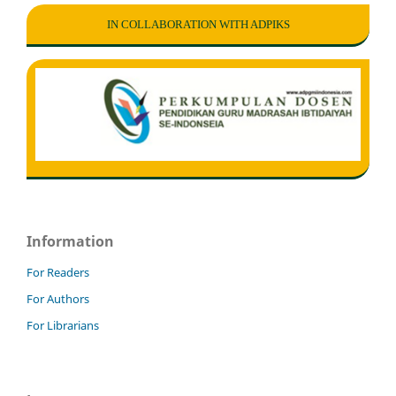
IN COLLABORATION WITH ADPIKS
Information
For Readers
For Authors
For Librarians