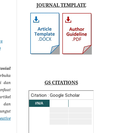
JOURNAL TEMPLATE
ve
0
sial
rbuka
GS CITATIONS
i dan
anfaat
rtikel
s dan
pungut
eative