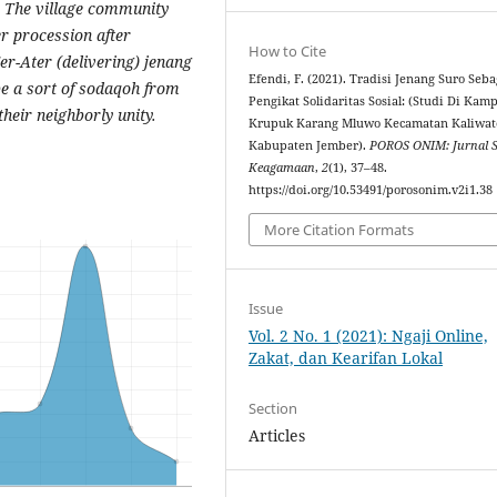
y. The village community
er procession after
How to Cite
Ter-Ater (delivering) jenang
Efendi, F. (2021). Tradisi Jenang Suro Seba
be a sort of sodaqoh from
Pengikat Solidaritas Sosial: (Studi Di Kam
their neighborly unity.
Krupuk Karang Mluwo Kecamatan Kaliwat
Kabupaten Jember).
POROS ONIM: Jurnal S
Keagamaan
,
2
(1), 37–48.
https://doi.org/10.53491/porosonim.v2i1.38
More Citation Formats
Issue
Vol. 2 No. 1 (2021): Ngaji Online,
Zakat, dan Kearifan Lokal
Section
Articles