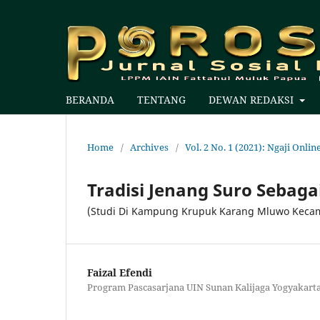
BERANDA
TENTANG
DEWAN REDAKSI
Home
/
Archives
/
Vol. 2 No. 1 (2021): Ngaji Onli
Tradisi Jenang Suro Sebagai
(Studi Di Kampung Krupuk Karang Mluwo Kecam
Faizal Efendi
Program Pascasarjana UIN Sunan Kalijaga Yogyakart