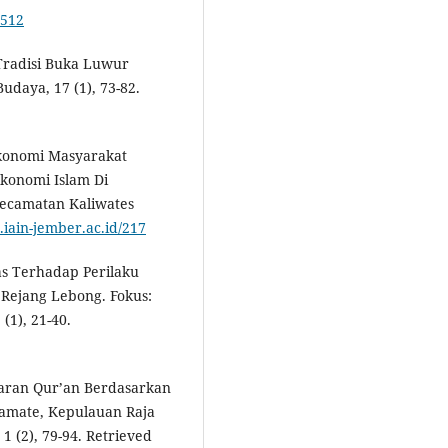
3512
Tradisi Buka Luwur
daya, 17 (1), 73-82.
Ekonomi Masyarakat
konomi Islam Di
ecamatan Kaliwates
ib.iain-jember.ac.id/217
tas Terhadap Perilaku
Rejang Lebong. Fokus:
(1), 21-40.
ajaran Qur’an Berdasarkan
amate, Kepulauan Raja
 (2), 79-94. Retrieved