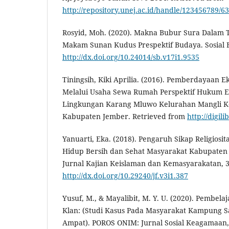
http://repository.unej.ac.id/handle/123456789/6
Rosyid, Moh. (2020). Makna Bubur Sura Dalam 
Makam Sunan Kudus Prespektif Budaya. Sosial Bu
http://dx.doi.org/10.24014/sb.v17i1.9535
Tiningsih, Kiki Aprilia. (2016). Pemberdayaan 
Melalui Usaha Sewa Rumah Perspektif Hukum E
Lingkungan Karang Mluwo Kelurahan Mangli K
Kabupaten Jember. Retrieved from
http://digil
Yanuarti, Eka. (2018). Pengaruh Sikap Religiosi
Hidup Bersih dan Sehat Masyarakat Kabupaten 
Jurnal Kajian Keislaman dan Kemasyarakatan, 3 
http://dx.doi.org/10.29240/jf.v3i1.387
Yusuf, M., & Mayalibit, M. Y. U. (2020). Pembel
Klan: (Studi Kasus Pada Masyarakat Kampung S
Ampat). POROS ONIM: Jurnal Sosial Keagamaan, 1