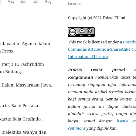
License
Copyright (c) 2021 Faizal Efendi
This work is licensed under a
Creati
Budaya dan Agama dalam
Commons Attribution-ShareAlike 4.
 Press.
International License
.
(terj.) H. Fachruddin
POROS ONIM: Jurnal So
an Bintang.
Keagamaan
memberikan akses te
terhadap siapapun agar informas
ayi Dalam Masyarakat Jawa.
temuan pada artikel tersebut berm
bagi semua orang. Semua konten a
rta: Balai Pustaka.
dalam jurnal ini dapat diakse
diunduh secara gratis, tanpa di
karta: Raja Grafindo.
biaya, sesuai dengan
lisensi cr
commons
yang digunakan.
el Dialektika Wahyu dan