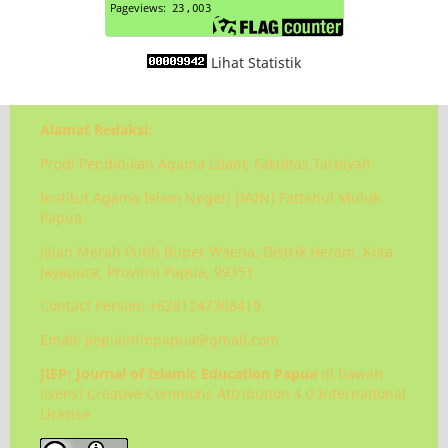
Lihat Statistik
Alamat Redaksi:
Prodi Pendidikan Agama Islam, Fakultas Tarbiyah
Institut Agama Islam Negeri (IAIN) Fattahul Muluk
Papua
Jalan Merah Putih Buper Waena, Distrik Heram, Kota
Jayapura, Provinsi Papua, 99351
Contact Person: +6281247308419
Email: jiepiainfmpapua@gmail.com
JIEP: Journal of Islamic Education Papua
di bawah
lisensi Creative Commons Attribution 4.0 International
License