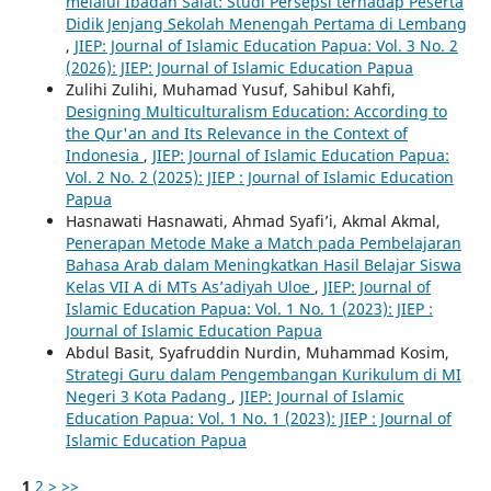
melalui Ibadah Salat: Studi Persepsi terhadap Peserta
Didik Jenjang Sekolah Menengah Pertama di Lembang
,
JIEP: Journal of Islamic Education Papua: Vol. 3 No. 2
(2026): JIEP: Journal of Islamic Education Papua
Zulihi Zulihi, Muhamad Yusuf, Sahibul Kahfi,
Designing Multiculturalism Education: According to
the Qur'an and Its Relevance in the Context of
Indonesia
,
JIEP: Journal of Islamic Education Papua:
Vol. 2 No. 2 (2025): JIEP : Journal of Islamic Education
Papua
Hasnawati Hasnawati, Ahmad Syafi’i, Akmal Akmal,
Penerapan Metode Make a Match pada Pembelajaran
Bahasa Arab dalam Meningkatkan Hasil Belajar Siswa
Kelas VII A di MTs As’adiyah Uloe
,
JIEP: Journal of
Islamic Education Papua: Vol. 1 No. 1 (2023): JIEP :
Journal of Islamic Education Papua
Abdul Basit, Syafruddin Nurdin, Muhammad Kosim,
Strategi Guru dalam Pengembangan Kurikulum di MI
Negeri 3 Kota Padang
,
JIEP: Journal of Islamic
Education Papua: Vol. 1 No. 1 (2023): JIEP : Journal of
Islamic Education Papua
1
2
>
>>