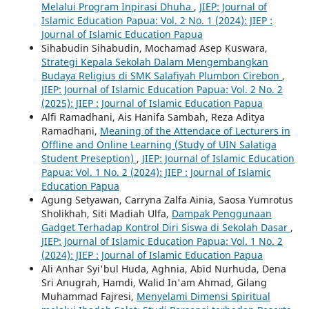
Melalui Program Inpirasi Dhuha
,
JIEP: Journal of
Islamic Education Papua: Vol. 2 No. 1 (2024): JIEP :
Journal of Islamic Education Papua
Sihabudin Sihabudin, Mochamad Asep Kuswara,
Strategi Kepala Sekolah Dalam Mengembangkan
Budaya Religius di SMK Salafiyah Plumbon Cirebon
,
JIEP: Journal of Islamic Education Papua: Vol. 2 No. 2
(2025): JIEP : Journal of Islamic Education Papua
Alfi Ramadhani, Ais Hanifa Sambah, Reza Aditya
Ramadhani,
Meaning of the Attendace of Lecturers in
Offline and Online Learning (Study of UIN Salatiga
Student Preseption)
,
JIEP: Journal of Islamic Education
Papua: Vol. 1 No. 2 (2024): JIEP : Journal of Islamic
Education Papua
Agung Setyawan, Carryna Zalfa Ainia, Saosa Yumrotus
Sholikhah, Siti Madiah Ulfa,
Dampak Penggunaan
Gadget Terhadap Kontrol Diri Siswa di Sekolah Dasar
,
JIEP: Journal of Islamic Education Papua: Vol. 1 No. 2
(2024): JIEP : Journal of Islamic Education Papua
Ali Anhar Syi'bul Huda, Aghnia, Abid Nurhuda, Dena
Sri Anugrah, Hamdi, Walid In'am Ahmad, Gilang
Muhammad Fajresi,
Menyelami Dimensi Spiritual