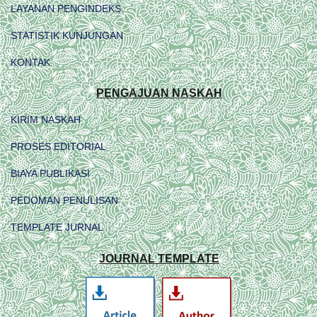
LAYANAN PENGINDEKS
STATISTIK KUNJUNGAN
KONTAK
PENGAJUAN NASKAH
KIRIM NASKAH
PROSES EDITORIAL
BIAYA PUBLIKASI
PEDOMAN PENULISAN
TEMPLATE JURNAL
JOURNAL TEMPLATE