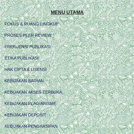
MENU UTAMA
FOKUS & RUANG LINGKUP
PROSES PEER REVIEW
FREKUENSI PUBLIKASI
ETIKA PUBLIKASI
HAK CIPTA & LISENSI
KEBIJAKAN BAGIAN
KEBIJAKAN AKSES TERBUKA
KEBIJAKAN PLAGIARISME
KEBIJAKAN DEPOSIT
KEBIJAKAN PENGARSIPAN