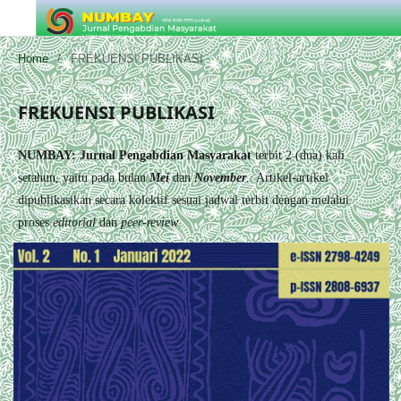
Home
/
FREKUENSI PUBLIKASI
FREKUENSI PUBLIKASI
NUMBAY: Jurnal Pengabdian Masyarakat
terbit 2 (dua) kali
setahun, yaitu pada bulan
Mei
dan
November
. Artikel-artikel
dipublikasikan secara kolektif sesuai jadwal terbit dengan melalui
proses
editorial
dan
peer-review
.