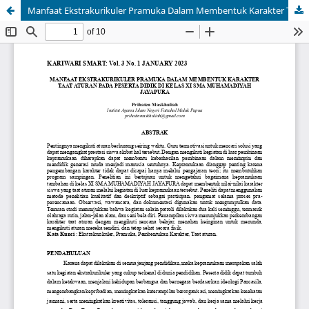
Manfaat Ekstrakurikuler Pramuka Dalam Membentuk Karakter Taat Aturan Pada Peserta Didik Di Kelas XI SMA Muhamadiyah Jayapura