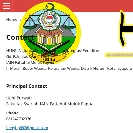
Home
/
Contact
Contact
HUNILA : Jurnal Ilmu Hukum dan Integrasi Peradilan
Gd. Fakultas Syariah Lt.1
IAIN Fattahul Muluk Papua
Jl. Merah Buper Waena, Kelurahan Waena, Distrik Heram, Kota Jayapur
Principal Contact
Heni Purwati
Fakultas Syariah IAIN Fattahul Muluk Papua
Phone
081247792376
henyhp992@gmail.com